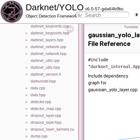
Darknet/YOLO
darknet_image.cpp
►
v6.0-57-gda64b9bc
darknet_image.hpp
►
Object Detection Framework
darknet_internal.hpp
►
darknet_keypoints.cpp
Functions
darknet_keypoints.hpp
►
gaussian_yolo_la
darknet_layers.hpp
►
File Reference
darknet_network.cpp
►
darknet_network.hpp
►
#include
darknet_utils.cpp
"
darknet_internal.hp
darknet_utils.hpp
►
darknet_version.h
►
Include dependency
darkunistd.hpp
graph for
data.cpp
►
gaussian_yolo_layer.cpp:
data.hpp
►
detector.cpp
►
detector_map.cpp
►
dropout_layer.cpp
►
dropout_layer.hpp
►
dropout_layer_kernels.cu
►
dump.cpp
►