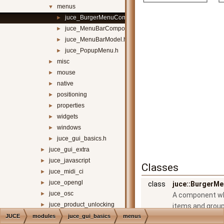
menus
▼
juce_BurgerMenuComponent.h
►
juce_MenuBarComponent.h
►
juce_MenuBarModel.h
►
juce_PopupMenu.h
►
misc
►
mouse
►
native
►
positioning
►
properties
►
widgets
►
windows
►
juce_gui_basics.h
►
juce_gui_extra
►
juce_javascript
►
Classes
juce_midi_ci
►
juce_opengl
►
class
juce::BurgerM
juce_osc
►
A component whi
juce_product_unlocking
►
items and grou
juce_video
►
JUCE
modules
juce_gui_basics
menus
categories by th