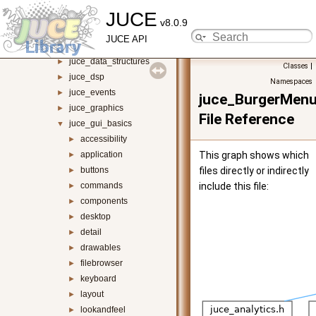
JUCE
juce_box2d
►
v8.0.9
juce_core
►
JUCE API
juce_cryptography
►
juce_data_structures
►
Classes
|
juce_dsp
►
Namespaces
juce_events
►
juce_BurgerMen
juce_graphics
►
File Reference
juce_gui_basics
▼
accessibility
►
application
This graph shows which
►
buttons
files directly or indirectly
►
commands
include this file:
►
components
►
desktop
►
detail
►
drawables
►
filebrowser
►
keyboard
►
layout
►
lookandfeel
►